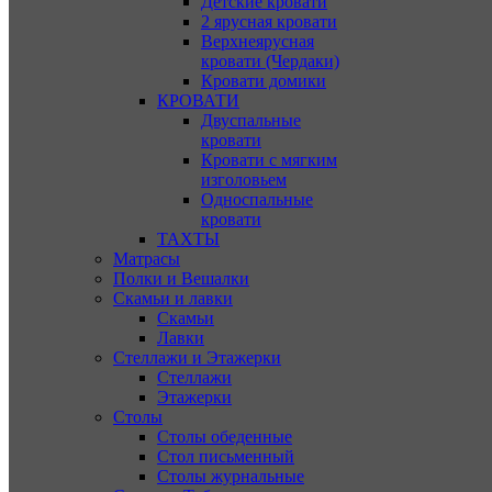
Детские кровати
2 ярусная кровати
Верхнеярусная
кровати (Чердаки)
Кровати домики
КРОВАТИ
Двуспальные
кровати
Кровати с мягким
изголовьем
Односпальные
кровати
ТАХТЫ
Матрасы
Полки и Вешалки
Скамьи и лавки
Скамьи
Лавки
Стеллажи и Этажерки
Стеллажи
Этажерки
Столы
Столы обеденные
Стол письменный
Столы журнальные