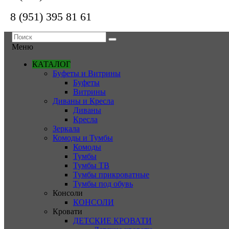
8 (951) 395 81 61
Меню
КАТАЛОГ
Буфеты и Витрины
Буфеты
Витрины
Диваны и Кресла
Диваны
Кресла
Зеркала
Комоды и Тумбы
Комоды
Тумбы
Тумбы ТВ
Тумбы прикроватные
Тумбы под обувь
Консоли
КОНСОЛИ
Кровати
ДЕТСКИЕ КРОВАТИ