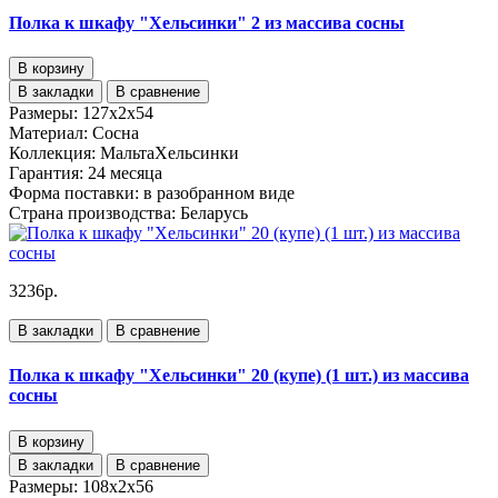
Полка к шкафу "Хельсинки" 2 из массива сосны
В корзину
В закладки
В сравнение
Размеры:
127x2x54
Материал:
Сосна
Коллекция:
МальтаХельсинки
Гарантия:
24 месяца
Форма поставки:
в разобранном виде
Страна производства:
Беларусь
3236р.
В закладки
В сравнение
Полка к шкафу "Хельсинки" 20 (купе) (1 шт.) из массива
сосны
В корзину
В закладки
В сравнение
Размеры:
108х2х56