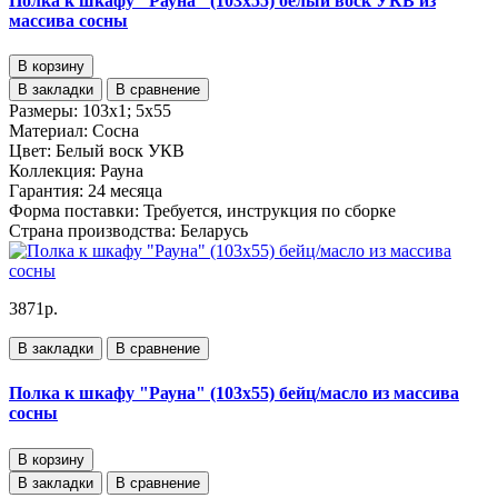
Полка к шкафу "Рауна" (103х55) белый воск УКВ из
массива сосны
В корзину
В закладки
В сравнение
Размеры:
103х1; 5х55
Материал:
Сосна
Цвет:
Белый воск УКВ
Коллекция:
Рауна
Гарантия:
24 месяца
Форма поставки:
Требуется, инструкция по сборке
Страна производства:
Беларусь
3871р.
В закладки
В сравнение
Полка к шкафу "Рауна" (103х55) бейц/масло из массива
сосны
В корзину
В закладки
В сравнение