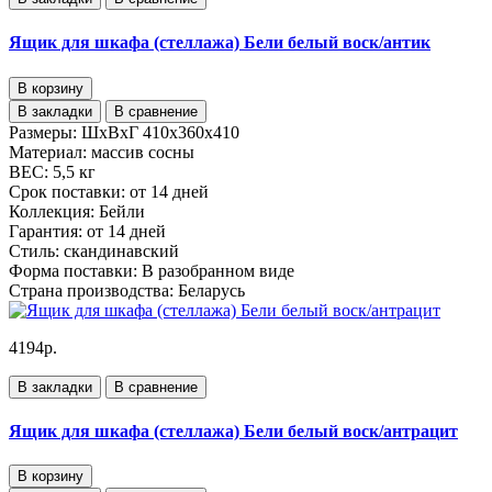
Ящик для шкафа (стеллажа) Бели белый воск/антик
В корзину
В закладки
В сравнение
Размеры:
ШхВхГ 410х360х410
Материал:
массив сосны
ВЕС:
5,5 кг
Срок поставки:
от 14 дней
Коллекция:
Бейли
Гарантия:
от 14 дней
Стиль:
скандинавский
Форма поставки:
В разобранном виде
Страна производства:
Беларусь
4194р.
В закладки
В сравнение
Ящик для шкафа (стеллажа) Бели белый воск/антрацит
В корзину