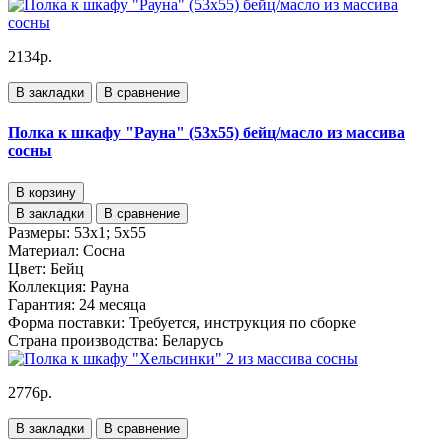
2134р.
В закладки
В сравнение
Полка к шкафу "Рауна" (53х55) бейц/масло из массива
сосны
В корзину
В закладки
В сравнение
Размеры:
53х1; 5х55
Материал:
Сосна
Цвет:
Бейц
Коллекция:
Рауна
Гарантия:
24 месяца
Форма поставки:
Требуется, инструкция по сборке
Страна производства:
Беларусь
2776р.
В закладки
В сравнение