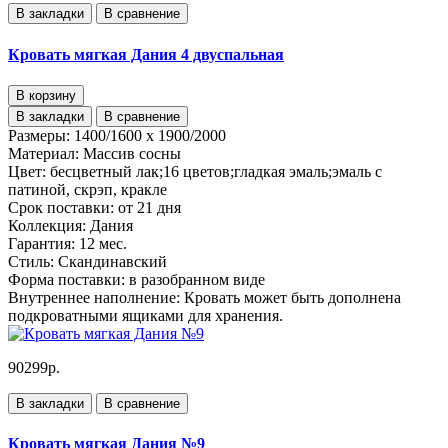
В закладки
В сравнение
Кровать мягкая Дания 4 двуспальная
В корзину
В закладки
В сравнение
Размеры:
1400/1600 x 1900/2000
Материал:
Массив сосны
Цвет:
бесцветный лак;16 цветов;гладкая эмаль;эмаль с
патиной, скрэп, кракле
Срок поставки:
от 21 дня
Коллекция:
Дания
Гарантия:
12 мес.
Стиль:
Скандинавский
Форма поставки:
в разобранном виде
Внутреннее наполнение:
Кровать может быть дополнена
подкроватными ящиками для хранения.
90299р.
В закладки
В сравнение
Кровать мягкая Дания №9