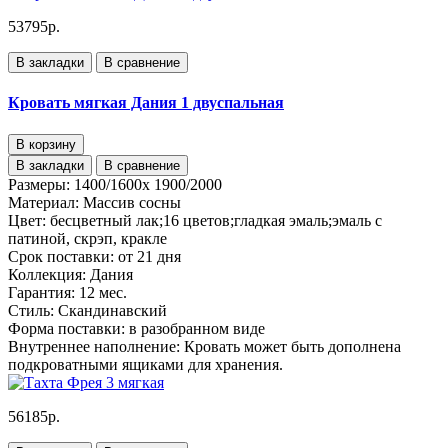
53795р.
В закладки
В сравнение
Кровать мягкая Дания 1 двуспальная
В корзину
В закладки
В сравнение
Размеры:
1400/1600х 1900/2000
Материал:
Массив сосны
Цвет:
бесцветный лак;16 цветов;гладкая эмаль;эмаль с
патиной, скрэп, кракле
Срок поставки:
от 21 дня
Коллекция:
Дания
Гарантия:
12 мес.
Стиль:
Скандинавский
Форма поставки:
в разобранном виде
Внутреннее наполнение:
Кровать может быть дополнена
подкроватными ящиками для хранения.
56185р.