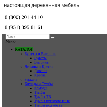
8 (800) 201 44 10
8 (951) 395 81 61
Меню
КАТАЛОГ
Буфеты и Витрины
Буфеты
Витрины
Диваны и Кресла
Диваны
Кресла
Зеркала
Комоды и Тумбы
Комоды
Тумбы
Тумбы ТВ
Тумбы прикроватные
Тумбы под обувь