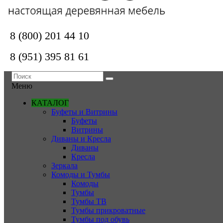
8 (800) 201 44 10
8 (951) 395 81 61
Меню
КАТАЛОГ
Буфеты и Витрины
Буфеты
Витрины
Диваны и Кресла
Диваны
Кресла
Зеркала
Комоды и Тумбы
Комоды
Тумбы
Тумбы ТВ
Тумбы прикроватные
Тумбы под обувь