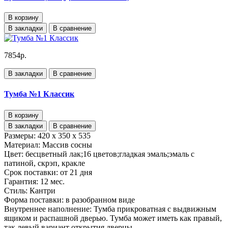
В корзину
В закладки
В сравнение
7854р.
В закладки
В сравнение
Тумба №1 Классик
В корзину
В закладки
В сравнение
Размеры:
420 x 350 x 535
Материал:
Массив сосны
Цвет:
бесцветный лак;16 цветов;гладкая эмаль;эмаль с
патиной, скрэп, кракле
Срок поставки:
от 21 дня
Гарантия:
12 мес.
Стиль:
Кантри
Форма поставки:
в разобранном виде
Внутреннее наполнение:
Тумба прикроватная с выдвижным
ящиком и распашной дверью. Тумба может иметь как правый,
так левый вариант открытия дверцы.