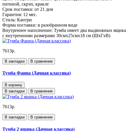
патиной, скрэп, кракле
Срок поставки:
от 21 дня
Гарантия:
12 мес.
Стиль:
Кантри
Форма поставки:
в разобранном виде
Внутреннее наполнение:
Тумба имеет два выдвижных ящика
с внутренними размерами 30смх25смх18 см (ШхГхВ)
7613р.
В закладки
В сравнение
Тумба Фаина (Дачная классика)
В корзину
В закладки
В сравнение
7613р.
В закладки
В сравнение
Тумба 2 ящика (Дачная классика)