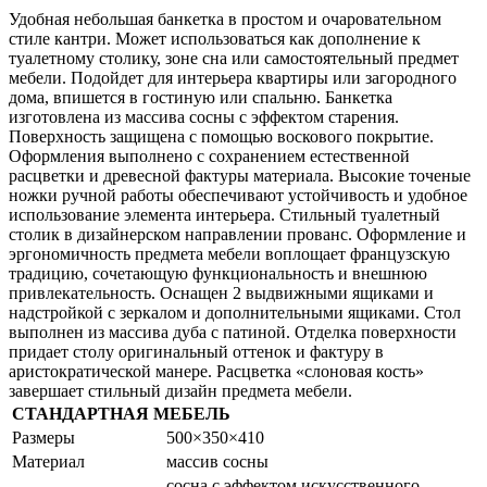
Удобная небольшая банкетка в простом и очаровательном
стиле кантри. Может использоваться как дополнение к
туалетному столику, зоне сна или самостоятельный предмет
мебели. Подойдет для интерьера квартиры или загородного
дома, впишется в гостиную или спальню. Банкетка
изготовлена из массива сосны с эффектом старения.
Поверхность защищена с помощью воскового покрытие.
Оформления выполнено с сохранением естественной
расцветки и древесной фактуры материала. Высокие точеные
ножки ручной работы обеспечивают устойчивость и удобное
использование элемента интерьера. Стильный туалетный
столик в дизайнерском направлении прованс. Оформление и
эргономичность предмета мебели воплощает французскую
традицию, сочетающую функциональность и внешнюю
привлекательность. Оснащен 2 выдвижными ящиками и
надстройкой с зеркалом и дополнительными ящиками. Стол
выполнен из массива дуба с патиной. Отделка поверхности
придает столу оригинальный оттенок и фактуру в
аристократической манере. Расцветка «слоновая кость»
завершает стильный дизайн предмета мебели.
СТАНДАРТНАЯ МЕБЕЛЬ
Размеры
500×350×410
Материал
массив сосны
сосна с эффектом искусственного