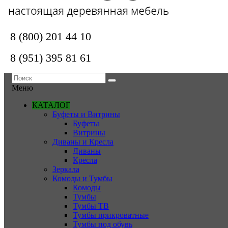
8 (800) 201 44 10
8 (951) 395 81 61
Меню
КАТАЛОГ
Буфеты и Витрины
Буфеты
Витрины
Диваны и Кресла
Диваны
Кресла
Зеркала
Комоды и Тумбы
Комоды
Тумбы
Тумбы ТВ
Тумбы прикроватные
Тумбы под обувь