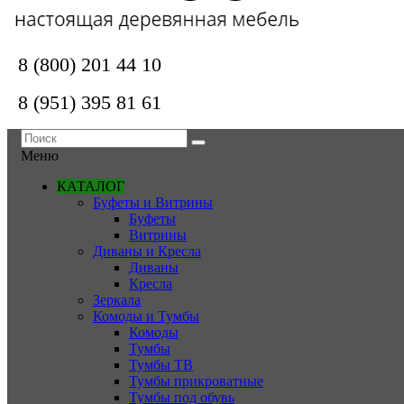
8 (800) 201 44 10
8 (951) 395 81 61
Меню
КАТАЛОГ
Буфеты и Витрины
Буфеты
Витрины
Диваны и Кресла
Диваны
Кресла
Зеркала
Комоды и Тумбы
Комоды
Тумбы
Тумбы ТВ
Тумбы прикроватные
Тумбы под обувь