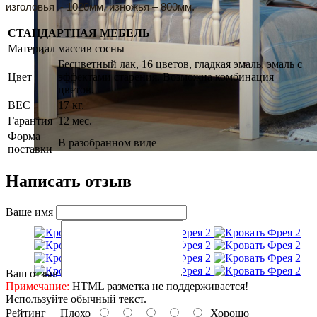
изголовья - 1020мм, изножья – 800мм.
СТАНДАРТНАЯ МЕБЕЛЬ
Материал
массив сосны
Бесцветный лак, 16 цветов, гладкая эмаль, эмаль с
Цвет
эффектами старения. Возможна комбинация
цветов.
ВЕС
17 кг.
Гарантия
12 мес.
Форма
В разобранном виде
поставки
Написать отзыв
Ваше имя
Ваш отзыв
Примечание:
HTML разметка не поддерживается!
Используйте обычный текст.
Рейтинг
Плохо
Хорошо