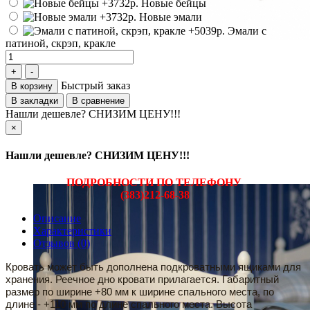
Новые бейцы
Новые эмали
Эмали с
патиной, скрэп, кракле
Быстрый заказ
В корзину
В закладки
В сравнение
Нашли дешевле? СНИЗИМ ЦЕНУ!!!
×
Нашли дешевле? СНИЗИМ ЦЕНУ!!!
ПОДРОБНОСТИ ПО ТЕЛЕФОНУ
(383)212-68-38
Описание
Характеристики
Отзывов (0)
Кровать может быть дополнена подкроватными ящиками для
хранения. Реечное дно кровати прилагается. Габаритный
размер по ширине +80 мм к ширине спального места, по
длине - +110 мм по длине спального места. Высота