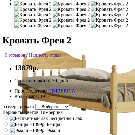
Кровать Фрея 2
0 отзывов
/
Написать отзыв
13879р.
Срок поставки от 30 дней
Производитель:
TIMBERICA
Код Товара:
1973-
размер кровати
Варианты цветов Тимберика
Бесцветный лак
Бейцы
Эмали