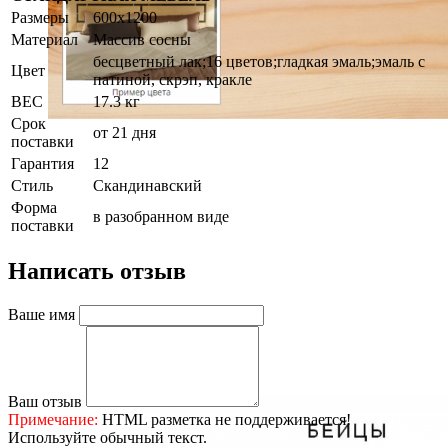
Размеры
600x1200
Материал
Массив сосны
бесцветный лак;16 цветов;гладкая эмаль;эмаль с
Цвет
патиной, скрэп, кракле
ВЕС
17.3 кг
Срок
от 21 дня
поставки
Гарантия
12
Стиль
Скандинавcкий
Форма
в разобранном виде
поставки
Написать отзыв
Ваше имя
Ваш отзыв
Примечание:
HTML разметка не поддерживается!
Используйте обычный текст.