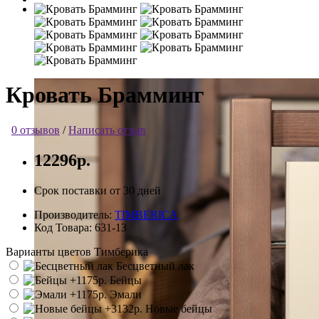
Кровать Брамминг
0 отзывов
/
Написать отзыв
12296р.
Срок поставки от 30 дней
Производитель:
TIMBERICA
Код Товара:
631-13
Варианты цветов Тимберика
Бесцветный лак
Бейцы
Эмали
Новые бейцы