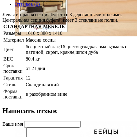
Отзывов (0)
Левая и правая секция буфета с 3 деревянными полками.
Центральная секция буфета имеет 3 стеклянные полки.
СТАНДАРТНАЯ МЕБЕЛЬ
Размеры
1610 x 380 x 1410
Материал
Массив сосны
бесцветный лак;16 цветов;гладкая эмаль;эмаль с
Цвет
патиной, скрэп, кракле;шпон дуба
ВЕС
80.4 кг
Срок
от 21 дня
поставки
Гарантия
12
Стиль
Скандинавcкий
Форма
в разобранном виде
поставки
Написать отзыв
Ваше имя