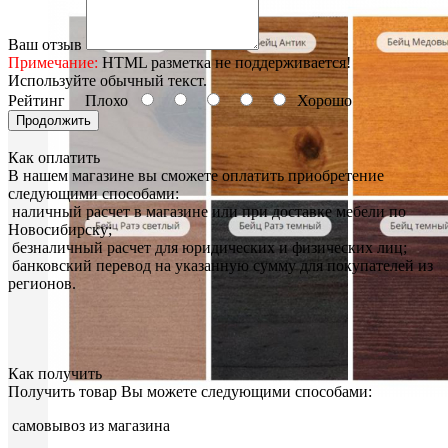
Ваш отзыв
Примечание:
HTML разметка не поддерживается!
Используйте обычный текст.
Рейтинг
Плохо
Хорошо
Продолжить
Как оплатить
В нашем магазине вы сможете оплатить приобретение
следующими способами:
наличный расчет в магазине или при доставке мебели по
Новосибирску;
безналичный расчет для юридических и физических лиц;
банковский перевод на указанную сумму для покупателей из
регионов.
Как получить
Получить товар Вы можете следующими способами:
самовывоз из магазина