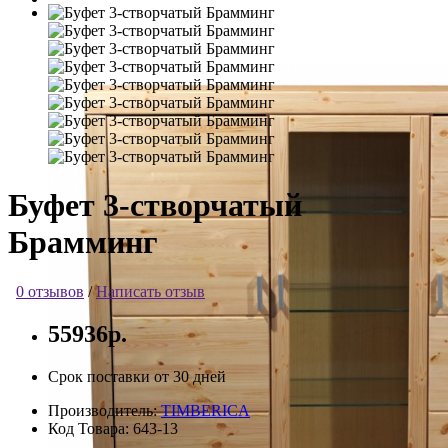
Буфет 3-створчатый
Брамминг
0 отзывов
/
Написать отзыв
55936р.
Срок поставки от 30 дней
Производитель:
TIMBERICA
Код Товара:
643-13