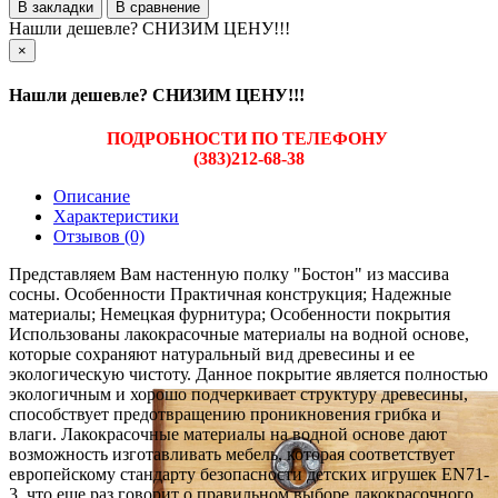
В закладки
В сравнение
Нашли дешевле? СНИЗИМ ЦЕНУ!!!
×
Нашли дешевле? СНИЗИМ ЦЕНУ!!!
ПОДРОБНОСТИ ПО ТЕЛЕФОНУ
(383)212-68-38
Описание
Характеристики
Отзывов (0)
Представляем Вам настенную полку "Бостон" из массива
сосны. Особенности Практичная конструкция; Надежные
материалы; Немецкая фурнитура; Особенности покрытия
Использованы лакокрасочные материалы на водной основе,
которые сохраняют натуральный вид древесины и ее
экологическую чистоту. Данное покрытие является полностью
экологичным и хорошо подчеркивает структуру древесины,
способствует предотвращению проникновения грибка и
влаги. Лакокрасочные материалы на водной основе дают
возможность изготавливать мебель, которая соответствует
европейскому стандарту безопасности детских игрушек EN71-
3, что еще раз говорит о правильном выборе лакокрасочного